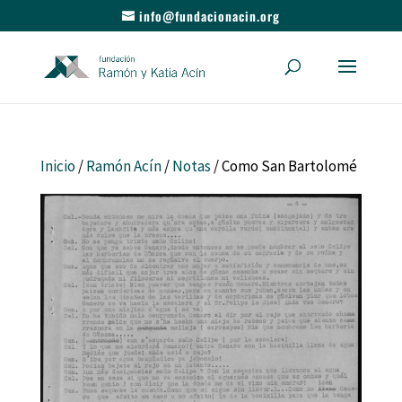
info@fundacionacin.org
Inicio
/
Ramón Acín
/
Notas
/ Como San Bartolomé