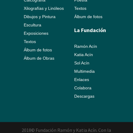
Calcografía
Poesía
Xilografías y Linóleos
Textos
Dibujos y Pintura
Álbum de fotos
Escultura
La Fundación
Exposiciones
Textos
Ramón Acín
Álbum de fotos
Katia Acín
Álbum de Obras
Sol Acín
Multimedia
Enlaces
Colabora
Descargas
2018© Fundación Ramón y Katia Acín. Con la