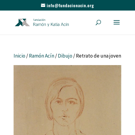
info@fundacionacin.org
Inicio
/
Ramón Acín
/
Dibujo
/ Retrato de una joven