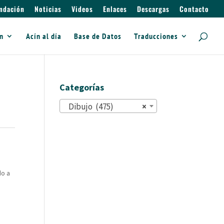
ndación
Noticias
Videos
Enlaces
Descargas
Contacto
ín
Acín al día
Base de Datos
Traducciones
Categorías
Dibujo (475)
×
do a