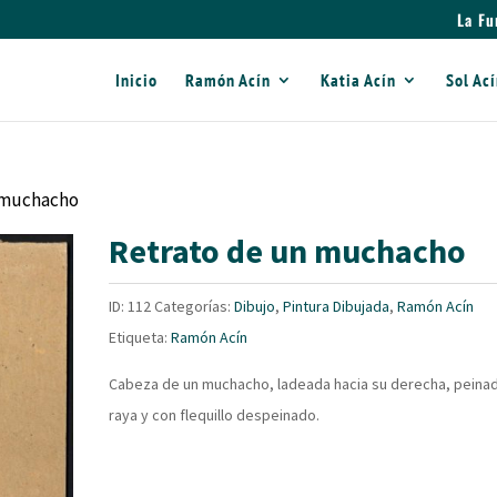
La Fu
Inicio
Ramón Acín
Katia Acín
Sol Ac
n muchacho
Retrato de un muchacho
ID:
112
Categorías:
Dibujo
,
Pintura Dibujada
,
Ramón Acín
Etiqueta:
Ramón Acín
Cabeza de un muchacho, ladeada hacia su derecha, peina
raya y con flequillo despeinado.