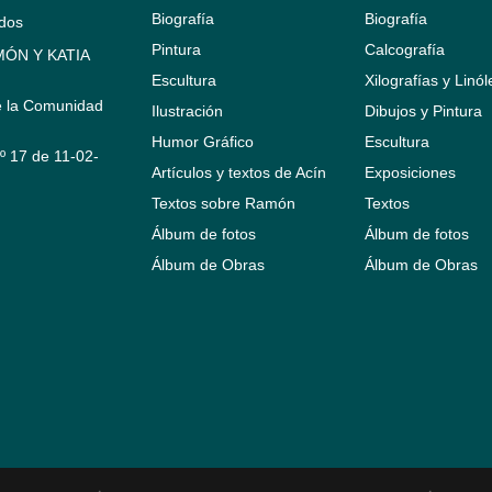
Biografía
Biografía
ados
Pintura
Calcografía
ÓN Y KATIA
Escultura
Xilografías y Linó
e la Comunidad
Ilustración
Dibujos y Pintura
Humor Gráfico
Escultura
Nº 17 de 11-02-
Artículos y textos de Acín
Exposiciones
Textos sobre Ramón
Textos
Álbum de fotos
Álbum de fotos
Álbum de Obras
Álbum de Obras