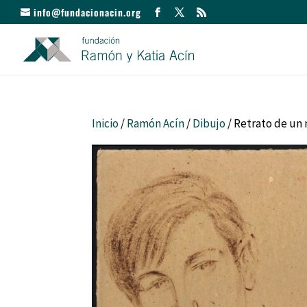
info@fundacionacin.org
Inicio
/
Ramón Acín
/
Dibujo
/ Retrato de u