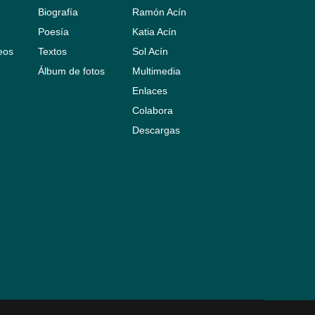
Biografía
Ramón Acín
Poesía
Katia Acín
leos
Textos
Sol Acín
Álbum de fotos
Multimedia
Enlaces
Colabora
Descargas