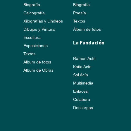
Biografía
Biografía
Calcografía
Poesía
Xilografías y Linóleos
Textos
Dibujos y Pintura
Álbum de fotos
Escultura
La Fundación
Exposiciones
Textos
Ramón Acín
Álbum de fotos
Katia Acín
Álbum de Obras
Sol Acín
Multimedia
Enlaces
Colabora
Descargas