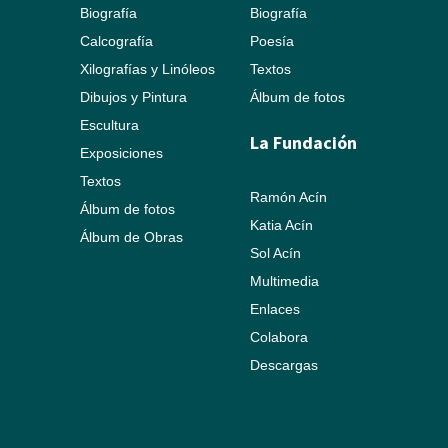
Biografía
Biografía
Calcografía
Poesía
Xilografías y Linóleos
Textos
Dibujos y Pintura
Álbum de fotos
Escultura
La Fundación
Exposiciones
Textos
Ramón Acín
Álbum de fotos
Katia Acín
Álbum de Obras
Sol Acín
Multimedia
Enlaces
Colabora
Descargas