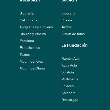
Biografía
Biografía
Calcografía
Poesía
Xilografías y Linóleos
Textos
Dibujos y Pintura
Álbum de fotos
Escultura
La Fundación
Exposiciones
Textos
Ramón Acín
Álbum de fotos
Katia Acín
Álbum de Obras
Sol Acín
Multimedia
Enlaces
Colabora
Descargas