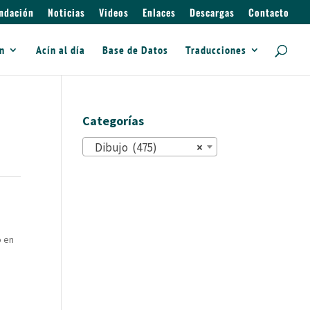
ndación
Noticias
Videos
Enlaces
Descargas
Contacto
ín
Acín al día
Base de Datos
Traducciones
Categorías
Dibujo (475)
×
o en