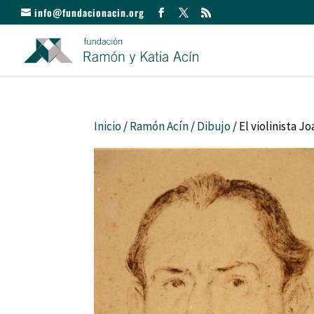
info@fundacionacin.org
Inicio
/
Ramón Acín
/
Dibujo
/ El violinista J