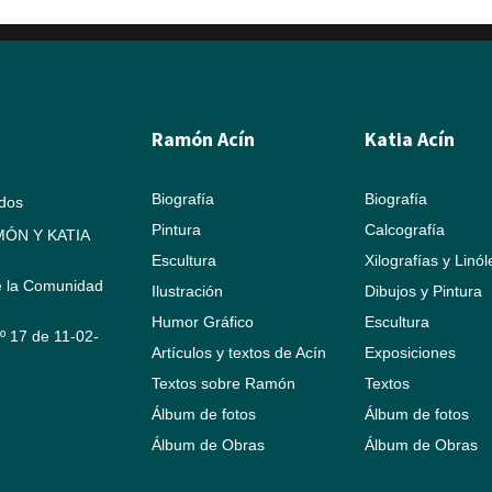
Ramón Acín
Katia Acín
Biografía
Biografía
ados
Pintura
Calcografía
ÓN Y KATIA
Escultura
Xilografías y Linó
e la Comunidad
Ilustración
Dibujos y Pintura
Humor Gráfico
Escultura
Nº 17 de 11-02-
Artículos y textos de Acín
Exposiciones
Textos sobre Ramón
Textos
Álbum de fotos
Álbum de fotos
Álbum de Obras
Álbum de Obras