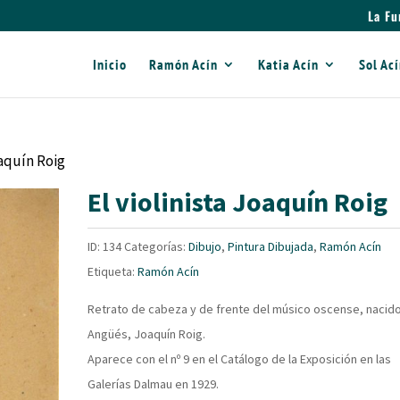
La Fu
Inicio
Ramón Acín
Katia Acín
Sol Ac
oaquín Roig
El violinista Joaquín Roig
ID:
134
Categorías:
Dibujo
,
Pintura Dibujada
,
Ramón Acín
Etiqueta:
Ramón Acín
Retrato de cabeza y de frente del músico oscense, nacid
Angüés, Joaquín Roig.
Aparece con el nº 9 en el Catálogo de la Exposición en las
Galerías Dalmau en 1929.