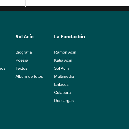
Sol Acín
La Fundación
Biografía
Ramón Acín
Poesía
Katia Acín
leos
Textos
Sol Acín
Álbum de fotos
Multimedia
Enlaces
Colabora
Descargas