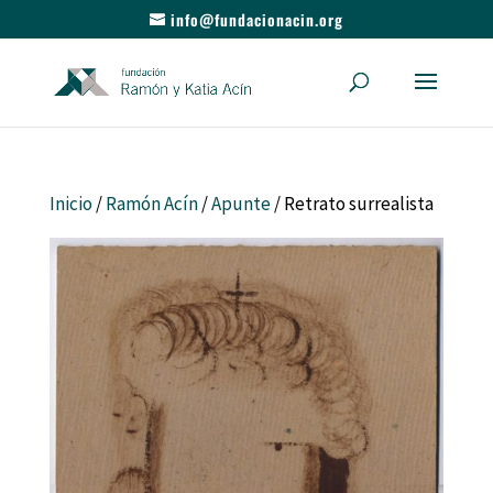
info@fundacionacin.org
Inicio
/
Ramón Acín
/
Apunte
/ Retrato surrealista