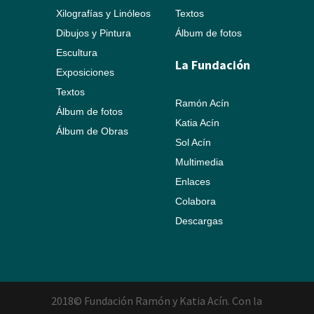
Xilografías y Linóleos
Textos
Dibujos y Pintura
Álbum de fotos
Escultura
La Fundación
Exposiciones
Textos
Ramón Acín
Álbum de fotos
Katia Acín
Álbum de Obras
Sol Acín
Multimedia
Enlaces
Colabora
Descargas
2018© Fundación Ramón y Katia Acín. Con la