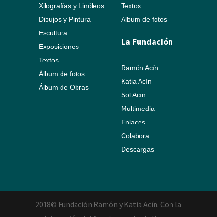
Xilografías y Linóleos
Textos
Dibujos y Pintura
Álbum de fotos
Escultura
La Fundación
Exposiciones
Textos
Ramón Acín
Álbum de fotos
Katia Acín
Álbum de Obras
Sol Acín
Multimedia
Enlaces
Colabora
Descargas
2018© Fundación Ramón y Katia Acín. Con la