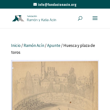
info@fundacionacin.org
Inicio
/
Ramón Acín
/
Apunte
/ Huesca y plaza de
toros