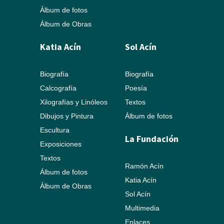
Álbum de fotos
Álbum de Obras
Katia Acín
Sol Acín
Biografía
Biografía
Calcografía
Poesía
Xilografías y Linóleos
Textos
Dibujos y Pintura
Álbum de fotos
Escultura
La Fundación
Exposiciones
Textos
Ramón Acín
Álbum de fotos
Katia Acín
Álbum de Obras
Sol Acín
Multimedia
Enlaces