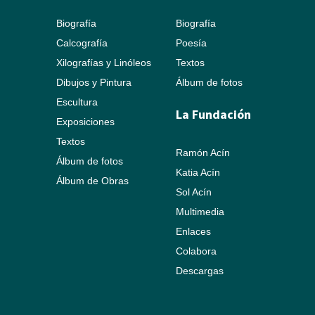
Biografía
Biografía
Calcografía
Poesía
Xilografías y Linóleos
Textos
Dibujos y Pintura
Álbum de fotos
Escultura
La Fundación
Exposiciones
Textos
Ramón Acín
Álbum de fotos
Katia Acín
Álbum de Obras
Sol Acín
Multimedia
Enlaces
Colabora
Descargas