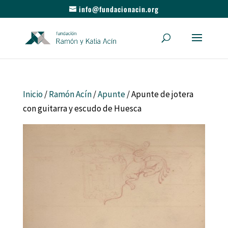
info@fundacionacin.org
Inicio
/
Ramón Acín
/
Apunte
/ Apunte de jotera
con guitarra y escudo de Huesca