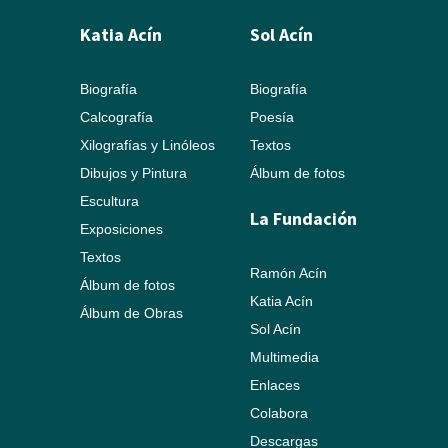
Katia Acín
Sol Acín
Biografía
Biografía
Calcografía
Poesía
Xilografías y Linóleos
Textos
Dibujos y Pintura
Álbum de fotos
Escultura
La Fundación
Exposiciones
Textos
Ramón Acín
Álbum de fotos
Katia Acín
Álbum de Obras
Sol Acín
Multimedia
Enlaces
Colabora
Descargas