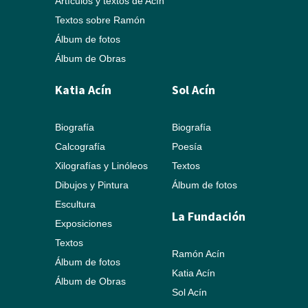
Artículos y textos de Acín
Textos sobre Ramón
Álbum de fotos
Álbum de Obras
Katia Acín
Sol Acín
Biografía
Biografía
Calcografía
Poesía
Xilografías y Linóleos
Textos
Dibujos y Pintura
Álbum de fotos
Escultura
La Fundación
Exposiciones
Textos
Ramón Acín
Álbum de fotos
Katia Acín
Álbum de Obras
Sol Acín