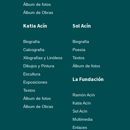
Álbum de fotos
Álbum de Obras
Katia Acín
Sol Acín
Biografía
Biografía
Calcografía
Poesía
Xilografías y Linóleos
Textos
Dibujos y Pintura
Álbum de fotos
Escultura
La Fundación
Exposiciones
Textos
Ramón Acín
Álbum de fotos
Katia Acín
Álbum de Obras
Sol Acín
Multimedia
Enlaces