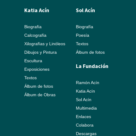
Katia Acín
Sol Acín
Biografía
Biografía
Calcografía
Poesía
Xilografías y Linóleos
Textos
Dibujos y Pintura
Álbum de fotos
Escultura
La Fundación
Exposiciones
Textos
Ramón Acín
Álbum de fotos
Katia Acín
Álbum de Obras
Sol Acín
Multimedia
Enlaces
Colabora
Descargas