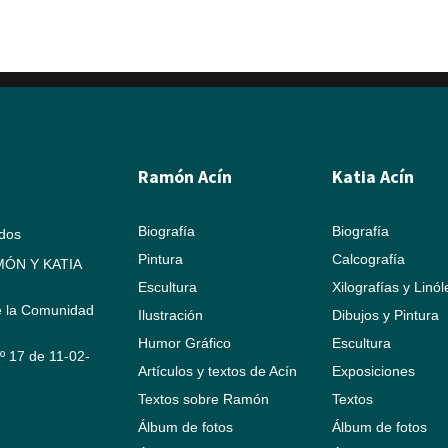
Ramón Acín
Katia Acín
Biografía
Biografía
ados
Pintura
Calcografía
ÓN Y KATIA
Escultura
Xilografías y Linó
e la Comunidad
Ilustración
Dibujos y Pintura
Humor Gráfico
Escultura
Nº 17 de 11-02-
Artículos y textos de Acín
Exposiciones
Textos sobre Ramón
Textos
Álbum de fotos
Álbum de fotos