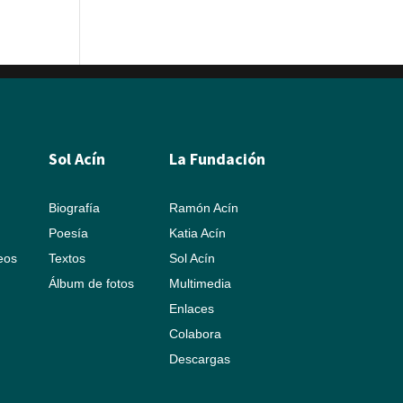
Sol Acín
La Fundación
Biografía
Ramón Acín
Poesía
Katia Acín
leos
Textos
Sol Acín
Álbum de fotos
Multimedia
Enlaces
Colabora
Descargas