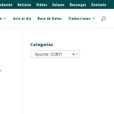
ndación
Noticias
Videos
Enlaces
Descargas
Contacto
ín
Acín al día
Base de Datos
Traducciones
Categorías
Apunte (2.087)
×
n