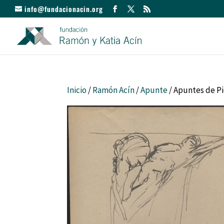
info@fundacionacin.org
Inicio
/
Ramón Acín
/
Apunte
/ Apuntes de P