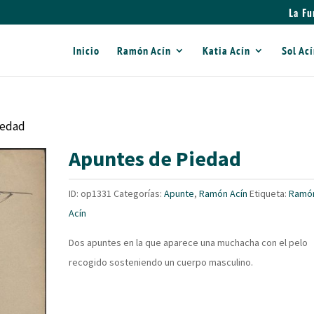
La Fu
Inicio
Ramón Acín
Katia Acín
Sol Ac
iedad
Apuntes de Piedad
ID:
op1331
Categorías:
Apunte
,
Ramón Acín
Etiqueta:
Ramó
Acín
Dos apuntes en la que aparece una muchacha con el pelo
recogido sosteniendo un cuerpo masculino.