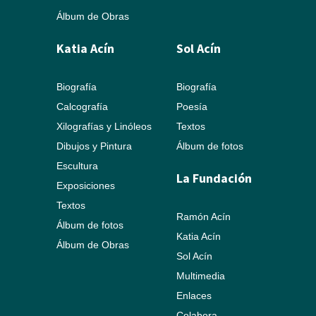
Álbum de Obras
Katia Acín
Sol Acín
Biografía
Biografía
Calcografía
Poesía
Xilografías y Linóleos
Textos
Dibujos y Pintura
Álbum de fotos
Escultura
La Fundación
Exposiciones
Textos
Ramón Acín
Álbum de fotos
Katia Acín
Álbum de Obras
Sol Acín
Multimedia
Enlaces
Colabora