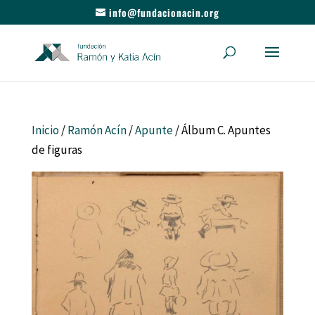
info@fundacionacin.org
Inicio
/
Ramón Acín
/
Apunte
/ Álbum C. Apuntes
de figuras