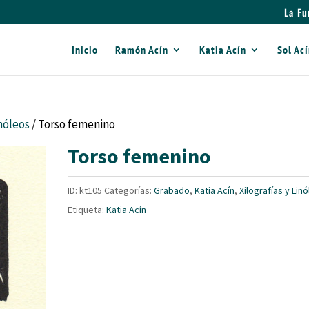
La Fu
Inicio
Ramón Acín
Katia Acín
Sol Ac
inóleos
/ Torso femenino
Torso femenino
ID:
kt105
Categorías:
Grabado
,
Katia Acín
,
Xilografías y Lin
Etiqueta:
Katia Acín