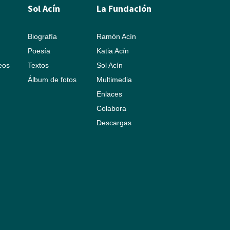
Sol Acín
La Fundación
Biografía
Ramón Acín
Poesía
Katia Acín
leos
Textos
Sol Acín
Álbum de fotos
Multimedia
Enlaces
Colabora
Descargas