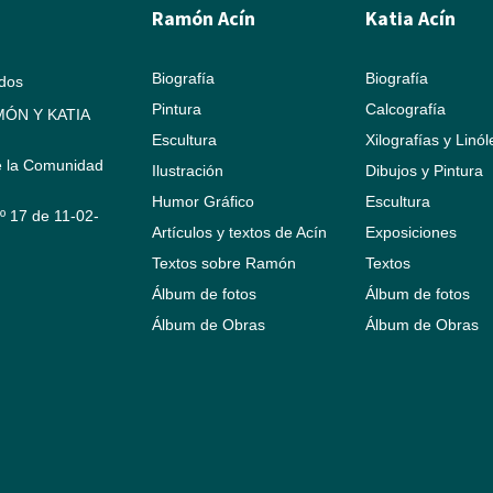
Ramón Acín
Katia Acín
Biografía
Biografía
ados
Pintura
Calcografía
ÓN Y KATIA
Escultura
Xilografías y Linó
e la Comunidad
Ilustración
Dibujos y Pintura
Humor Gráfico
Escultura
Nº 17 de 11-02-
Artículos y textos de Acín
Exposiciones
Textos sobre Ramón
Textos
Álbum de fotos
Álbum de fotos
Álbum de Obras
Álbum de Obras