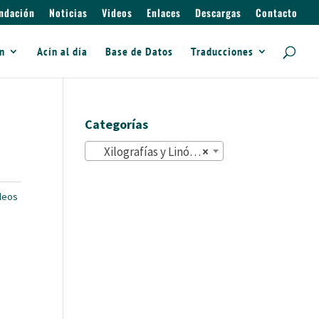
ndación
Noticias
Videos
Enlaces
Descargas
Contacto
ín
Acín al día
Base de Datos
Traducciones
Categorías
Xilografías y Linóleos (148)
×
óleos