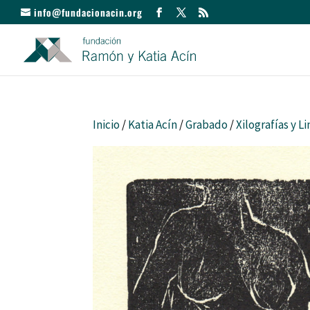
info@fundacionacin.org
Inicio
/
Katia Acín
/
Grabado
/
Xilografías y L