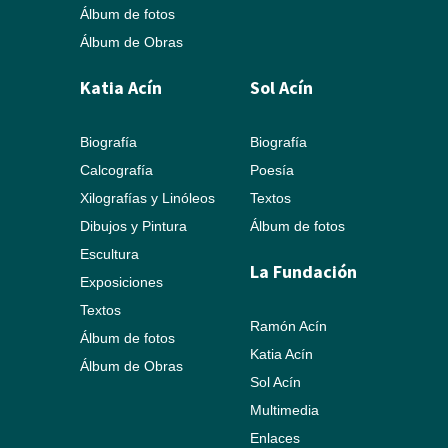
Álbum de fotos
Álbum de Obras
Katia Acín
Sol Acín
Biografía
Biografía
Calcografía
Poesía
Xilografías y Linóleos
Textos
Dibujos y Pintura
Álbum de fotos
Escultura
La Fundación
Exposiciones
Textos
Ramón Acín
Álbum de fotos
Katia Acín
Álbum de Obras
Sol Acín
Multimedia
Enlaces