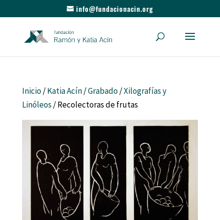
info@fundacionacin.org
Inicio
/
Katia Acín
/
Grabado
/
Xilografías y
Linóleos
/ Recolectoras de frutas