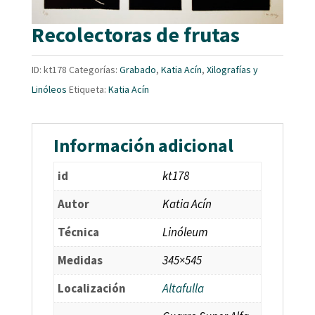
Recolectoras de frutas
ID:
kt178
Categorías:
Grabado
,
Katia Acín
,
Xilografías y
Linóleos
Etiqueta:
Katia Acín
Información adicional
id
kt178
Autor
Katia Acín
Técnica
Linóleum
Medidas
345×545
Localización
Altafulla