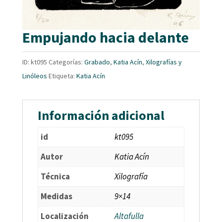
Empujando hacia delante
ID:
kt095
Categorías:
Grabado
,
Katia Acín
,
Xilografías y
Linóleos
Etiqueta:
Katia Acín
Información adicional
id
kt095
Autor
Katia Acín
Técnica
Xilografía
Medidas
9×14
Localización
Altafulla