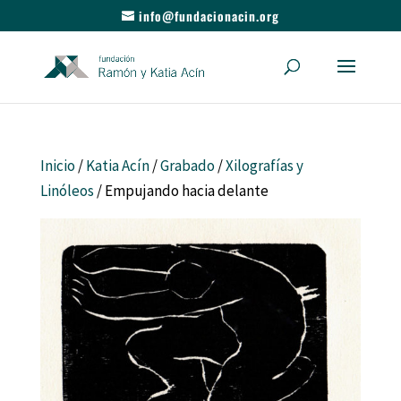
info@fundacionacin.org
Inicio
/
Katia Acín
/
Grabado
/
Xilografías y
Linóleos
/ Empujando hacia delante