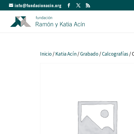
info@fundacionacin.org
Inicio
/
Katia Acín
/
Grabado
/
Calcografías
/ 