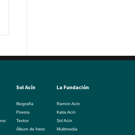
Sol Acín
La Fundación
Biografía
Ramón Acín
Poesía
Katia Acín
leos
Textos
Sol Acín
Álbum de fotos
Multimedia