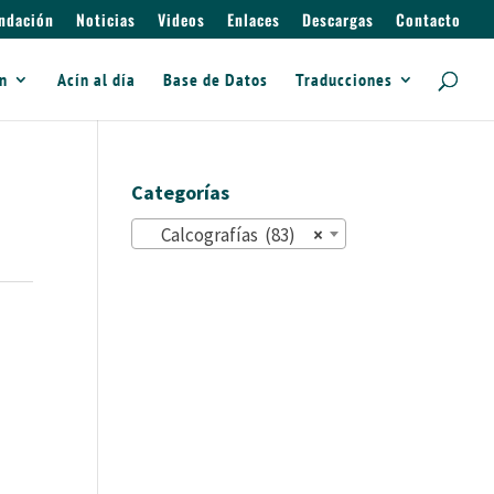
ndación
Noticias
Videos
Enlaces
Descargas
Contacto
ín
Acín al día
Base de Datos
Traducciones
Categorías
Calcografías (83)
×