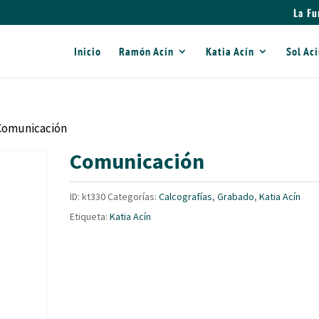
La Fu
Inicio
Ramón Acín
Katia Acín
Sol Ac
Comunicación
Comunicación
ID:
kt330
Categorías:
Calcografías
,
Grabado
,
Katia Acín
Etiqueta:
Katia Acín