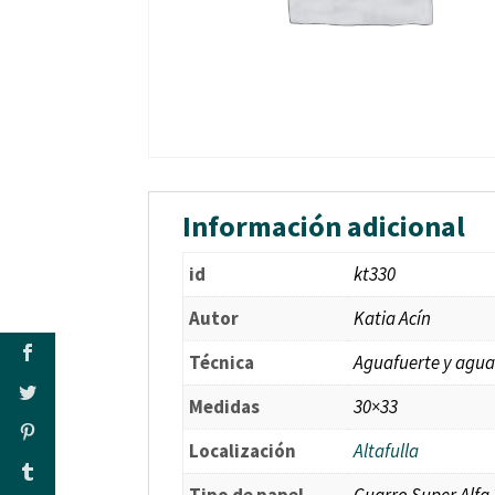
Información adicional
id
kt330
Autor
Katia Acín
Técnica
Aguafuerte y agua
Medidas
30×33
Localización
Altafulla
Tipo de papel
Guarro Super Alfa 