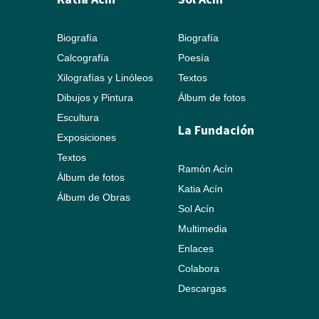
Biografía
Biografía
Calcografía
Poesía
Xilografías y Linóleos
Textos
Dibujos y Pintura
Álbum de fotos
Escultura
La Fundación
Exposiciones
Textos
Ramón Acín
Álbum de fotos
Katia Acín
Álbum de Obras
Sol Acín
Multimedia
Enlaces
Colabora
Descargas