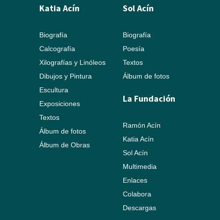
Katia Acín
Sol Acín
Biografía
Biografía
Calcografía
Poesía
Xilografías y Linóleos
Textos
Dibujos y Pintura
Álbum de fotos
Escultura
La Fundación
Exposiciones
Textos
Ramón Acín
Álbum de fotos
Katia Acín
Álbum de Obras
Sol Acín
Multimedia
Enlaces
Colabora
Descargas