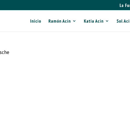
La Fu
Inicio
Ramón Acín
Katia Acín
Sol Ac
usche