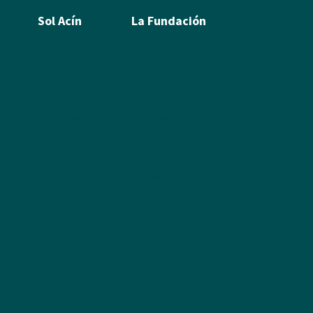
Sol Acín
La Fundación
Biografía
Ramón Acín
Poesía
Katia Acín
leos
Textos
Sol Acín
Álbum de fotos
Multimedia
Enlaces
Colabora
Descargas