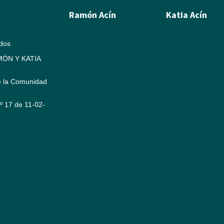
Ramón Acín
Katia Acín
Biografía
Biografía
ados
Pintura
Calcografía
ÓN Y KATIA
Escultura
Xilografías y Linó
e la Comunidad
Ilustración
Dibujos y Pintura
Humor Gráfico
Escultura
Nº 17 de 11-02-
Artículos y textos de Acín
Exposiciones
Textos sobre Ramón
Textos
Álbum de fotos
Álbum de fotos
Álbum de Obras
Álbum de Obras