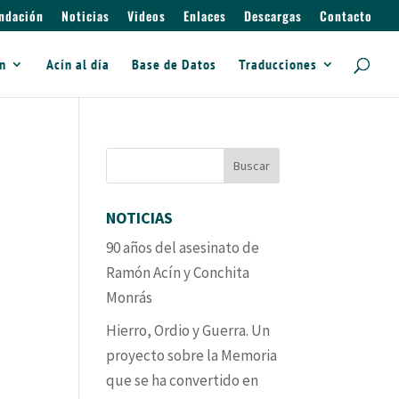
ndación
Noticias
Videos
Enlaces
Descargas
Contacto
ín
Acín al día
Base de Datos
Traducciones
NOTICIAS
90 años del asesinato de
Ramón Acín y Conchita
Monrás
Hierro, Ordio y Guerra. Un
proyecto sobre la Memoria
que se ha convertido en