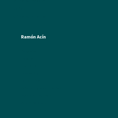
Política de cookies
Créditos
Política de privacidad
Ramón Acín
Biografía
Pintura
Escultura
Ilustración
Humor Gráfico
Artículos y textos de Acín
Textos sobre Ramón
Álbum de fotos
Álbum de Obras