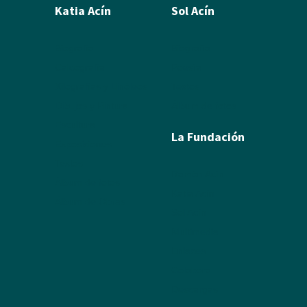
Katia Acín
Sol Acín
Biografía
Biografía
Calcografía
Poesía
Xilografías y Linóleos
Textos
Dibujos y Pintura
Álbum de fotos
Escultura
La Fundación
Exposiciones
Textos
Ramón Acín
Álbum de fotos
Katia Acín
Álbum de Obras
Sol Acín
Multimedia
Enlaces
Colabora
Descargas