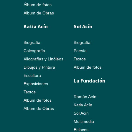
Álbum de fotos
Álbum de Obras
Katia Acín
Sol Acín
Biografía
Biografía
Calcografía
Poesía
Xilografías y Linóleos
Textos
Dibujos y Pintura
Álbum de fotos
Escultura
La Fundación
Exposiciones
Textos
Ramón Acín
Álbum de fotos
Katia Acín
Álbum de Obras
Sol Acín
Multimedia
Enlaces