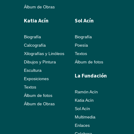
Álbum de Obras
Katia Acín
Sol Acín
Biografía
Biografía
Calcografía
Poesía
Xilografías y Linóleos
Textos
Dibujos y Pintura
Álbum de fotos
Escultura
La Fundación
Exposiciones
Textos
Ramón Acín
Álbum de fotos
Katia Acín
Álbum de Obras
Sol Acín
Multimedia
Enlaces
Colabora