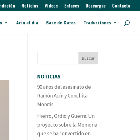
ndación
Noticias
Videos
Enlaces
Descargas
Contacto
ín
Acín al día
Base de Datos
Traducciones
NOTICIAS
90 años del asesinato de
Ramón Acín y Conchita
Monrás
Hierro, Ordio y Guerra. Un
proyecto sobre la Memoria
que se ha convertido en