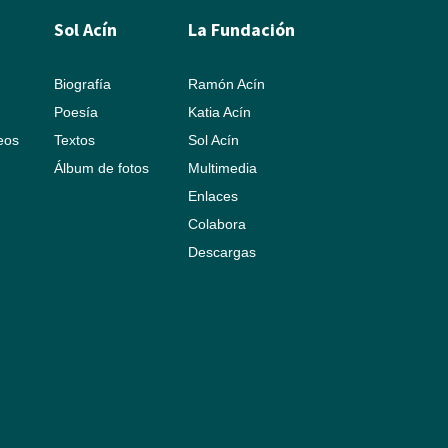
Sol Acín
La Fundación
Biografía
Ramón Acín
Poesía
Katia Acín
leos
Textos
Sol Acín
Álbum de fotos
Multimedia
Enlaces
Colabora
Descargas