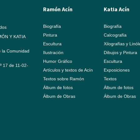
Ramón Acín
Katia Acín
Biografía
Biografía
ados
Pintura
Calcografía
ÓN Y KATIA
Escultura
Xilografías y Linó
e la Comunidad
Ilustración
Dibujos y Pintura
Humor Gráfico
Escultura
Nº 17 de 11-02-
Artículos y textos de Acín
Exposiciones
Textos sobre Ramón
Textos
Álbum de fotos
Álbum de fotos
Álbum de Obras
Álbum de Obras