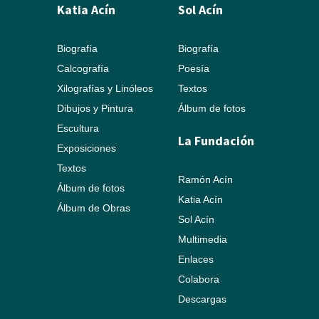
Katia Acín
Sol Acín
Biografía
Biografía
Calcografía
Poesía
Xilografías y Linóleos
Textos
Dibujos y Pintura
Álbum de fotos
Escultura
La Fundación
Exposiciones
Textos
Ramón Acín
Álbum de fotos
Katia Acín
Álbum de Obras
Sol Acín
Multimedia
Enlaces
Colabora
Descargas