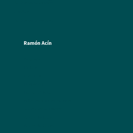
Política de cookies
Créditos
Política de privacidad
Ramón Acín
Biografía
Pintura
Escultura
Ilustración
Humor Gráfico
Artículos y textos de Acín
Textos sobre Ramón
Álbum de fotos
Álbum de Obras