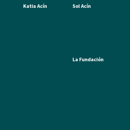
Katia Acín
Sol Acín
Biografía
Biografía
Calcografía
Poesía
Xilografías y Linóleos
Textos
Dibujos y Pintura
Álbum de fotos
Escultura
La Fundación
Exposiciones
Textos
Ramón Acín
Álbum de fotos
Katia Acín
Álbum de Obras
Sol Acín
Multimedia
Enlaces
Colabora
Descargas