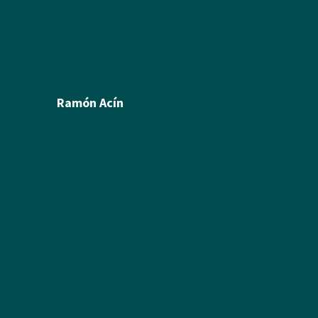
Política de cookies
Créditos
Política de privacidad
Ramón Acín
Biografía
Pintura
Escultura
Ilustración
Humor Gráfico
Artículos y textos de Acín
Textos sobre Ramón
Álbum de fotos
Álbum de Obras