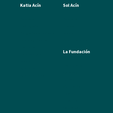
Katia Acín
Sol Acín
Biografía
Biografía
Calcografía
Poesía
Xilografías y Linóleos
Textos
Dibujos y Pintura
Álbum de fotos
Escultura
La Fundación
Exposiciones
Textos
Ramón Acín
Álbum de fotos
Katia Acín
Álbum de Obras
Sol Acín
Multimedia
Enlaces
Colabora
Descargas