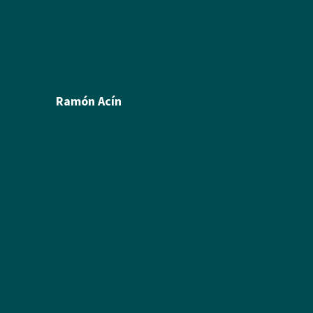
Política de cookies
Créditos
Política de privacidad
Ramón Acín
Biografía
Pintura
Escultura
Ilustración
Humor Gráfico
Artículos y textos de Acín
Textos sobre Ramón
Álbum de fotos
Álbum de Obras