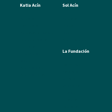
Katia Acín
Sol Acín
Biografía
Biografía
Calcografía
Poesía
Xilografías y Linóleos
Textos
Dibujos y Pintura
Álbum de fotos
Escultura
La Fundación
Exposiciones
Textos
Ramón Acín
Álbum de fotos
Katia Acín
Álbum de Obras
Sol Acín
Multimedia
Enlaces
Colabora
Descargas