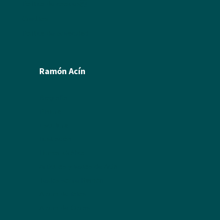
Política de cookies
Créditos
Política de privacidad
Ramón Acín
Biografía
Pintura
Escultura
Ilustración
Humor Gráfico
Artículos y textos de Acín
Textos sobre Ramón
Álbum de fotos
Álbum de Obras