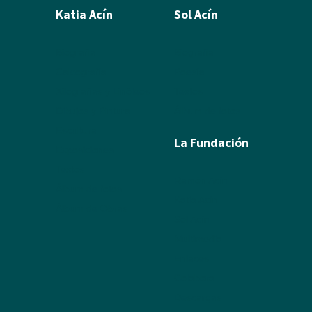
Katia Acín
Sol Acín
Biografía
Biografía
Calcografía
Poesía
Xilografías y Linóleos
Textos
Dibujos y Pintura
Álbum de fotos
Escultura
La Fundación
Exposiciones
Textos
Ramón Acín
Álbum de fotos
Katia Acín
Álbum de Obras
Sol Acín
Multimedia
Enlaces
Colabora
Descargas