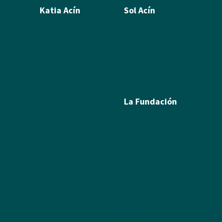
Katia Acín
Sol Acín
Biografía
Biografía
Calcografía
Poesía
Xilografías y Linóleos
Textos
Dibujos y Pintura
Álbum de fotos
Escultura
La Fundación
Exposiciones
Textos
Ramón Acín
Álbum de fotos
Katia Acín
Álbum de Obras
Sol Acín
Multimedia
Enlaces
Colabora
Descargas