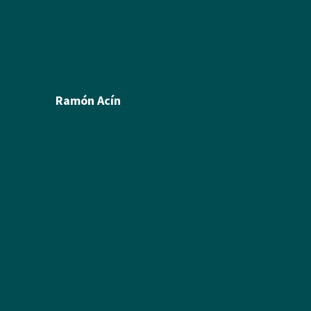
Política de cookies
Créditos
Política de privacidad
Ramón Acín
Biografía
Pintura
Escultura
Ilustración
Humor Gráfico
Artículos y textos de Acín
Textos sobre Ramón
Álbum de fotos
Álbum de Obras