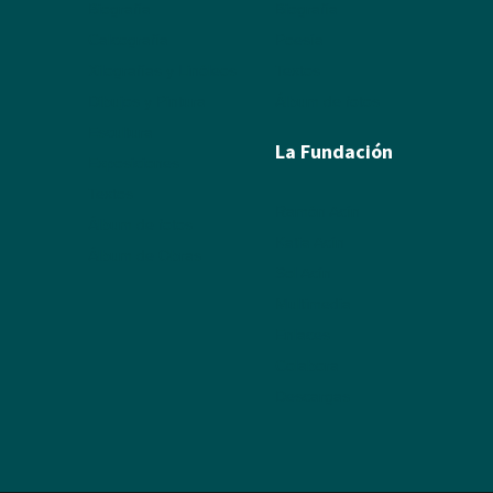
Biografía
Biografía
Calcografía
Poesía
Xilografías y Linóleos
Textos
Dibujos y Pintura
Álbum de fotos
Escultura
La Fundación
Exposiciones
Textos
Ramón Acín
Álbum de fotos
Katia Acín
Álbum de Obras
Sol Acín
Multimedia
Enlaces
Colabora
Descargas