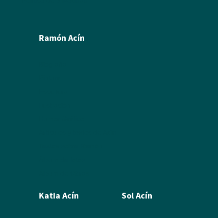
Política de privacidad
Ramón Acín
Biografía
Pintura
Escultura
Ilustración
Humor Gráfico
Artículos y textos de Acín
Textos sobre Ramón
Álbum de fotos
Álbum de Obras
Katia Acín
Sol Acín