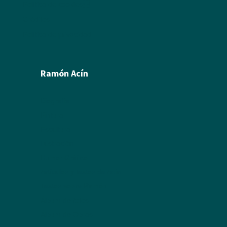
Política de cookies
Créditos
Política de privacidad
Ramón Acín
Biografía
Pintura
Escultura
Ilustración
Humor Gráfico
Artículos y textos de Acín
Textos sobre Ramón
Álbum de fotos
Álbum de Obras