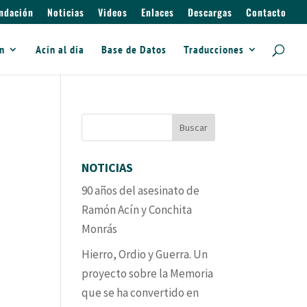
ndación
Noticias
Videos
Enlaces
Descargas
Contacto
ín
Acín al día
Base de Datos
Traducciones
NOTICIAS
90 años del asesinato de
Ramón Acín y Conchita
Monrás
Hierro, Ordio y Guerra. Un
proyecto sobre la Memoria
que se ha convertido en