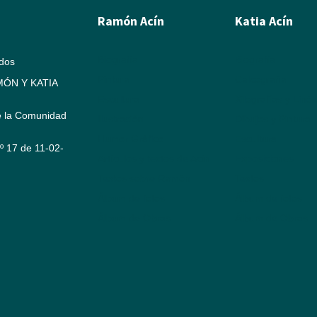
Ramón Acín
Katia Acín
Biografía
Biografía
ados
Pintura
Calcografía
ÓN Y KATIA
Escultura
Xilografías y Linó
e la Comunidad
Ilustración
Dibujos y Pintura
Humor Gráfico
Escultura
Nº 17 de 11-02-
Artículos y textos de Acín
Exposiciones
Textos sobre Ramón
Textos
Álbum de fotos
Álbum de fotos
Álbum de Obras
Álbum de Obras