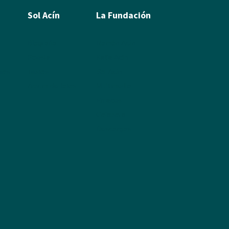
Sol Acín
La Fundación
Biografía
Ramón Acín
Poesía
Katia Acín
leos
Textos
Sol Acín
Álbum de fotos
Multimedia
Enlaces
Colabora
Descargas