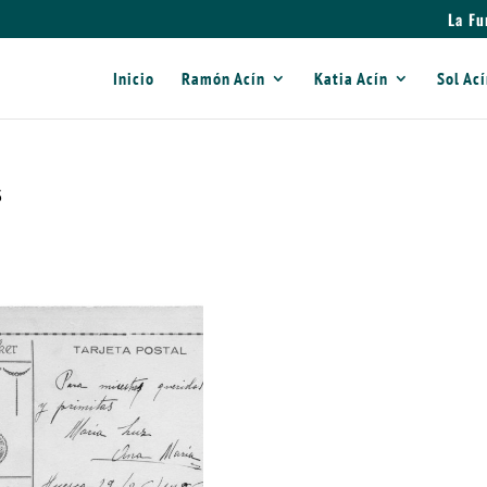
La Fu
Inicio
Ramón Acín
Katia Acín
Sol Ac
6