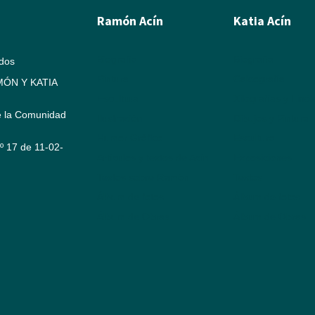
Ramón Acín
Katia Acín
Biografía
Biografía
ados
Pintura
Calcografía
ÓN Y KATIA
Escultura
Xilografías y Linó
e la Comunidad
Ilustración
Dibujos y Pintura
Humor Gráfico
Escultura
Nº 17 de 11-02-
Artículos y textos de Acín
Exposiciones
Textos sobre Ramón
Textos
Álbum de fotos
Álbum de fotos
Álbum de Obras
Álbum de Obras