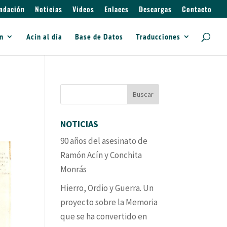
ndación
Noticias
Videos
Enlaces
Descargas
Contacto
ín
Acín al día
Base de Datos
Traducciones
NOTICIAS
90 años del asesinato de
Ramón Acín y Conchita
Monrás
Hierro, Ordio y Guerra. Un
proyecto sobre la Memoria
que se ha convertido en