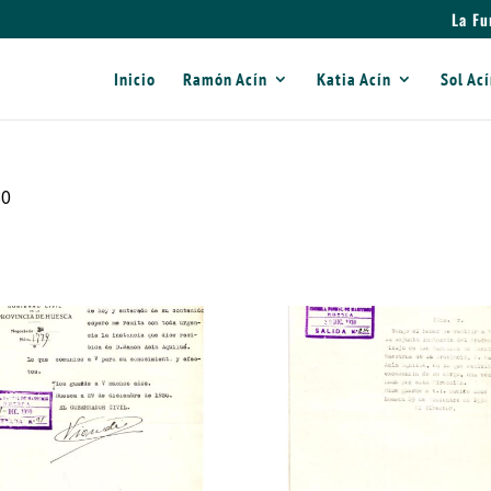
La Fu
Inicio
Ramón Acín
Katia Acín
Sol Ac
30