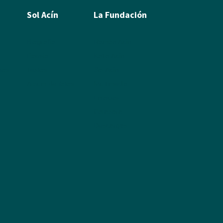
Sol Acín
La Fundación
Biografía
Ramón Acín
Poesía
Katia Acín
leos
Textos
Sol Acín
Álbum de fotos
Multimedia
Enlaces
Colabora
Descargas