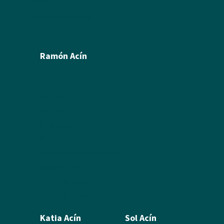
Créditos
Política de privacidad
Ramón Acín
Biografía
Pintura
Escultura
Ilustración
Humor Gráfico
Artículos y textos de Acín
Textos sobre Ramón
Álbum de fotos
Álbum de Obras
Katia Acín
Sol Acín