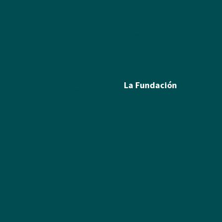
Biografía
Biografía
Calcografía
Poesía
Xilografías y Linóleos
Textos
Dibujos y Pintura
Álbum de fotos
Escultura
La Fundación
Exposiciones
Textos
Ramón Acín
Álbum de fotos
Katia Acín
Álbum de Obras
Sol Acín
Multimedia
Enlaces
Colabora
Descargas