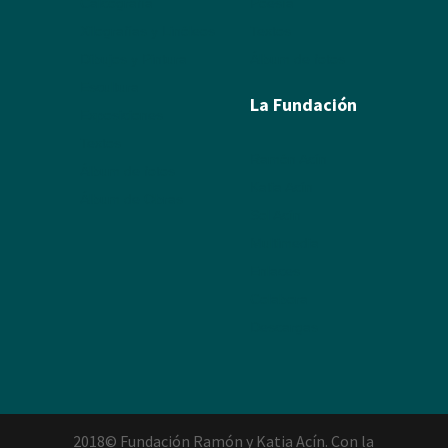
Calcografía
Poesía
Xilografías y Linóleos
Textos
Dibujos y Pintura
Álbum de fotos
Escultura
La Fundación
Exposiciones
Textos
Ramón Acín
Álbum de fotos
Katia Acín
Álbum de Obras
Sol Acín
Multimedia
Enlaces
Colabora
Descargas
2018© Fundación Ramón y Katia Acín. Con la