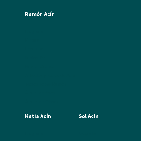
Ramón Acín
Biografía
Pintura
Escultura
Ilustración
Humor Gráfico
Artículos y textos de Acín
Textos sobre Ramón
Álbum de fotos
Álbum de Obras
Katia Acín
Sol Acín
Biografía
Biografía