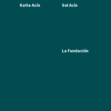
Katia Acín
Sol Acín
Biografía
Biografía
Calcografía
Poesía
Xilografías y Linóleos
Textos
Dibujos y Pintura
Álbum de fotos
Escultura
La Fundación
Exposiciones
Textos
Ramón Acín
Álbum de fotos
Katia Acín
Álbum de Obras
Sol Acín
Multimedia
Enlaces
Colabora
Descargas