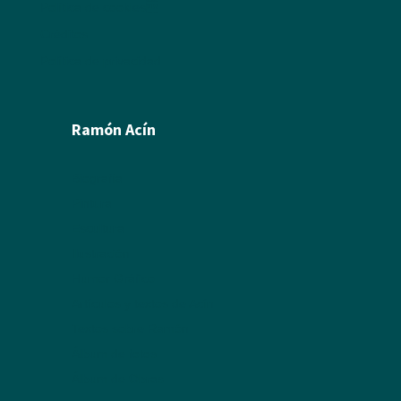
Política de cookies
Créditos
Política de privacidad
Ramón Acín
Biografía
Pintura
Escultura
Ilustración
Humor Gráfico
Artículos y textos de Acín
Textos sobre Ramón
Álbum de fotos
Álbum de Obras