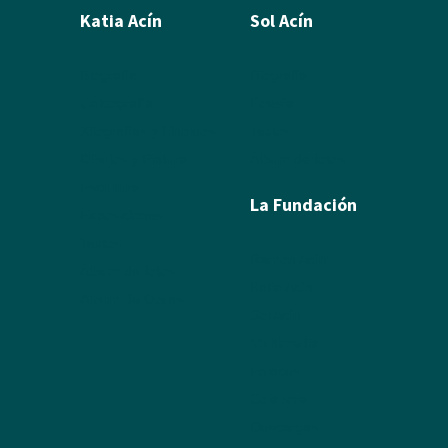
Katia Acín
Sol Acín
Biografía
Biografía
Calcografía
Poesía
Xilografías y Linóleos
Textos
Dibujos y Pintura
Álbum de fotos
Escultura
La Fundación
Exposiciones
Textos
Ramón Acín
Álbum de fotos
Katia Acín
Álbum de Obras
Sol Acín
Multimedia
Enlaces
Colabora
Descargas