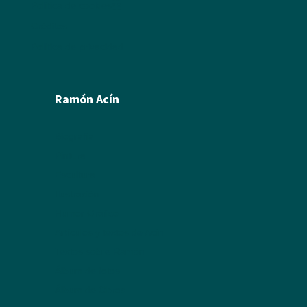
Política de cookies
Créditos
Política de privacidad
Ramón Acín
Biografía
Pintura
Escultura
Ilustración
Humor Gráfico
Artículos y textos de Acín
Textos sobre Ramón
Álbum de fotos
Álbum de Obras