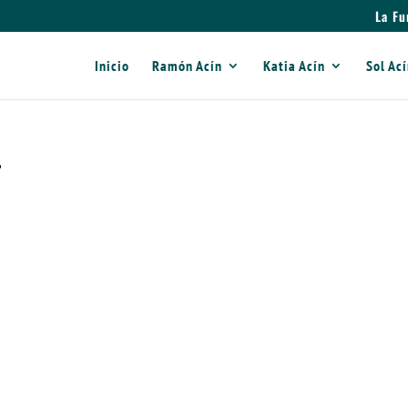
La Fu
Inicio
Ramón Acín
Katia Acín
Sol Ac
8