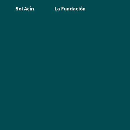
Sol Acín
La Fundación
Biografía
Ramón Acín
Poesía
Katia Acín
leos
Textos
Sol Acín
Álbum de fotos
Multimedia
Enlaces
Colabora
Descargas