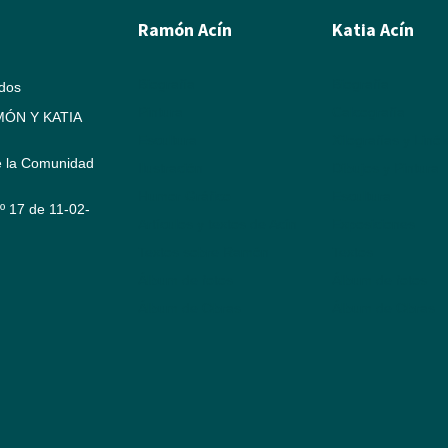
Ramón Acín
Katia Acín
Biografía
Biografía
ados
Pintura
Calcografía
ÓN Y KATIA
Escultura
Xilografías y Linó
e la Comunidad
Ilustración
Dibujos y Pintura
Humor Gráfico
Escultura
Nº 17 de 11-02-
Artículos y textos de Acín
Exposiciones
Textos sobre Ramón
Textos
Álbum de fotos
Álbum de fotos
Álbum de Obras
Álbum de Obras