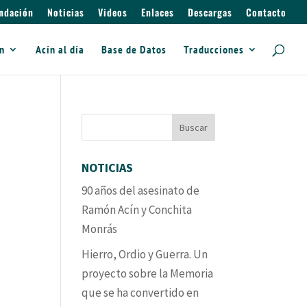
ndación
Noticias
Videos
Enlaces
Descargas
Contacto
ín
Acín al día
Base de Datos
Traducciones
NOTICIAS
90 años del asesinato de
Ramón Acín y Conchita
Monrás
Hierro, Ordio y Guerra. Un
proyecto sobre la Memoria
que se ha convertido en