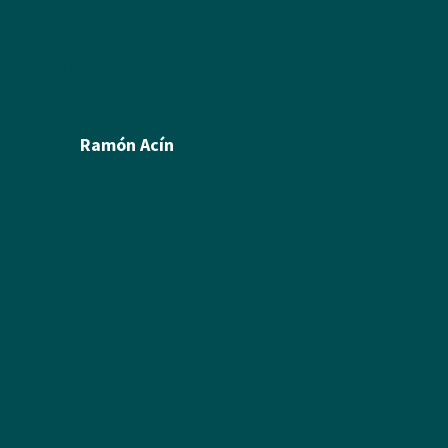
Política de cookies
Créditos
Política de privacidad
Ramón Acín
Biografía
Pintura
Escultura
Ilustración
Humor Gráfico
Artículos y textos de Acín
Textos sobre Ramón
Álbum de fotos
Álbum de Obras