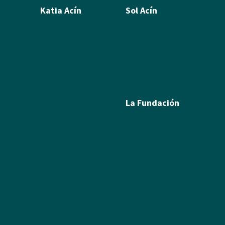
Katia Acín
Sol Acín
Biografía
Biografía
Calcografía
Poesía
Xilografías y Linóleos
Textos
Dibujos y Pintura
Álbum de fotos
Escultura
La Fundación
Exposiciones
Textos
Ramón Acín
Álbum de fotos
Katia Acín
Álbum de Obras
Sol Acín
Multimedia
Enlaces
Colabora
Descargas