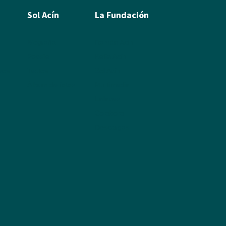
Sol Acín
La Fundación
Biografía
Ramón Acín
Poesía
Katia Acín
leos
Textos
Sol Acín
Álbum de fotos
Multimedia
Enlaces
Colabora
Descargas