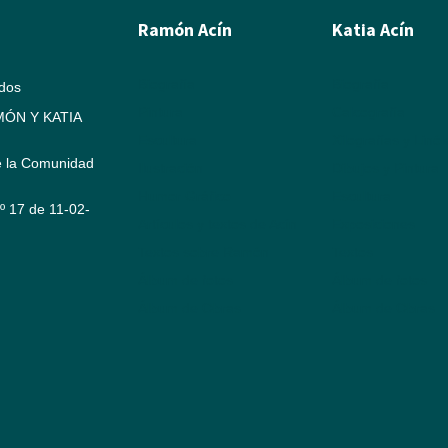
Ramón Acín
Katia Acín
Biografía
Biografía
ados
Pintura
Calcografía
ÓN Y KATIA
Escultura
Xilografías y Linó
e la Comunidad
Ilustración
Dibujos y Pintura
Humor Gráfico
Escultura
Nº 17 de 11-02-
Artículos y textos de Acín
Exposiciones
Textos sobre Ramón
Textos
Álbum de fotos
Álbum de fotos
Álbum de Obras
Álbum de Obras