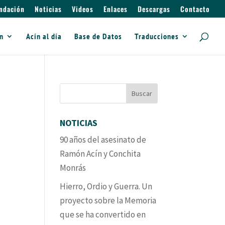
ndación
Noticias
Videos
Enlaces
Descargas
Contacto
ín
Acín al día
Base de Datos
Traducciones
NOTICIAS
90 años del asesinato de
Ramón Acín y Conchita
Monrás
Hierro, Ordio y Guerra. Un
proyecto sobre la Memoria
que se ha convertido en