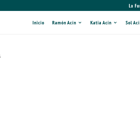
La Fu
Inicio
Ramón Acín
Katia Acín
Sol Ac
4