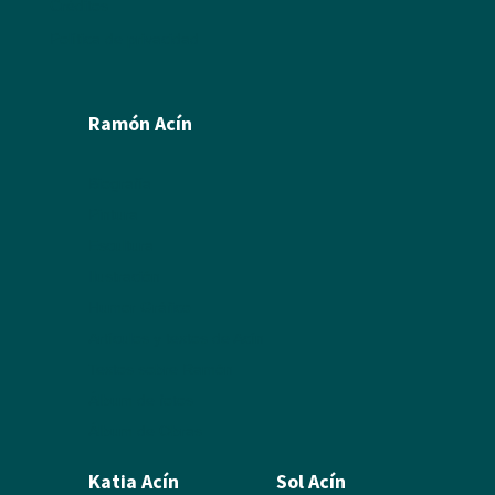
Créditos
Política de privacidad
Ramón Acín
Biografía
Pintura
Escultura
Ilustración
Humor Gráfico
Artículos y textos de Acín
Textos sobre Ramón
Álbum de fotos
Álbum de Obras
Katia Acín
Sol Acín