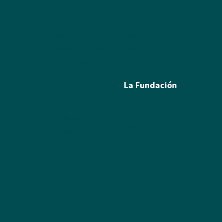
Biografía
Biografía
Calcografía
Poesía
Xilografías y Linóleos
Textos
Dibujos y Pintura
Álbum de fotos
Escultura
La Fundación
Exposiciones
Textos
Ramón Acín
Álbum de fotos
Katia Acín
Álbum de Obras
Sol Acín
Multimedia
Enlaces
Colabora
Descargas