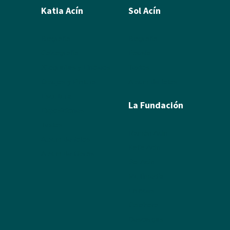
Katia Acín
Sol Acín
Biografía
Biografía
Calcografía
Poesía
Xilografías y Linóleos
Textos
Dibujos y Pintura
Álbum de fotos
Escultura
La Fundación
Exposiciones
Textos
Ramón Acín
Álbum de fotos
Katia Acín
Álbum de Obras
Sol Acín
Multimedia
Enlaces
Colabora
Descargas