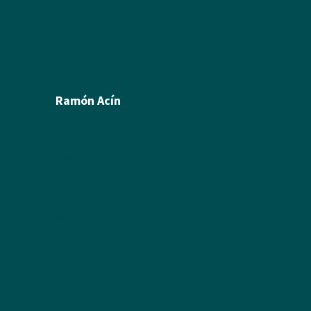
Política de cookies
Créditos
Política de privacidad
Ramón Acín
Biografía
Pintura
Escultura
Ilustración
Humor Gráfico
Artículos y textos de Acín
Textos sobre Ramón
Álbum de fotos
Álbum de Obras