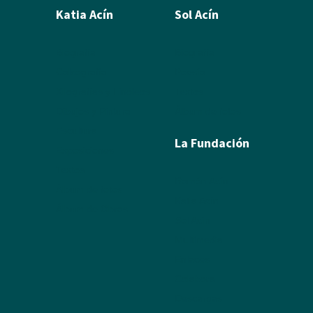
Katia Acín
Sol Acín
Biografía
Biografía
Calcografía
Poesía
Xilografías y Linóleos
Textos
Dibujos y Pintura
Álbum de fotos
Escultura
La Fundación
Exposiciones
Textos
Ramón Acín
Álbum de fotos
Katia Acín
Álbum de Obras
Sol Acín
Multimedia
Enlaces
Colabora
Descargas